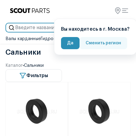
Умный подбор
Вы находитесь в г. Москва?
Валы карданные
Гидронасосы
Гидроцилиндры
Двигатели
Диск
Да
Сменить регион
Сальники
Каталог
Сальники
Фильтры