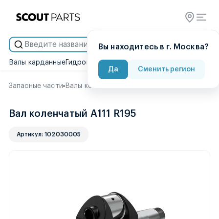
Умный подбор
Вы находитесь в г. Москва?
Валы карданные
Гидронасосы
Гидроцилиндры
Двигатели
Диск
Да
Сменить регион
Запасные части
Валы коленчатые
Вал коленчатый A111 R195
Вал коленчатый A111 R195
Артикул: 102030005