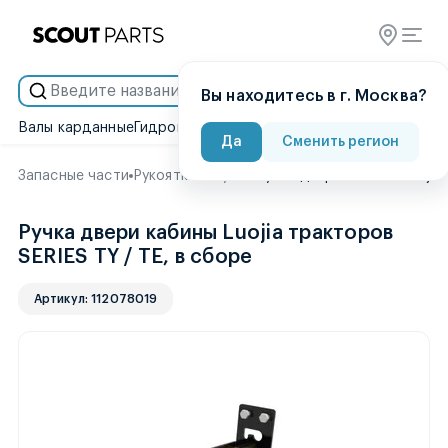
Умный подбор
Вы находитесь в г. Москва?
Валы карданные
Гидронасосы
Гидроцилиндры
Двигатели
Диск
Да
Сменить регион
Запасные части
Рукоятки и Ручки
Ручка двери кабины Luojia
Ручка двери кабины Luojia тракторов
SERIES TY / TE, в сборе
Артикул: 112078019