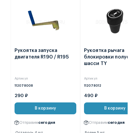
Рукоятка запуска
Рукоятка рычага
двигателя R190 / R195
блокировки полуо
шасси ТY
Артикул
Артикул
112078008
112078012
290 ₽
490 ₽
В корзину
В корзину
Отправим
сегодня
Отправим
сегодня
Осталось 4 шт.
Более 5 шт.