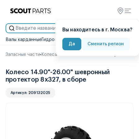
Умный подбор
Вы находитесь в г. Москва?
Валы карданные
Гидронасосы
Гидроцилиндры
Двигатели
Диск
Да
Сменить регион
Запасные части
Колеса
Колесо 14.90"-26.00" шевронный пр
Колесо 14.90"-26.00" шевронный
протектор 8х327, в сборе
Артикул: 209132025