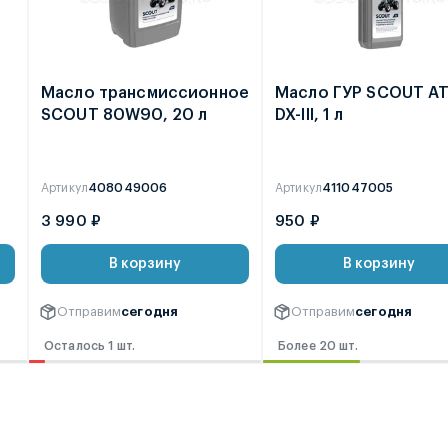
е
Масло трансмиссионное
Масло ГУР SCOUT A
SCOUT 80W90, 20 л
DX-III, 1 л
Артикул
408049006
Артикул
411047005
3 990 ₽
950 ₽
В корзину
В корзину
Отправим
сегодня
Отправим
сегодня
Осталось 1 шт.
Более 20 шт.