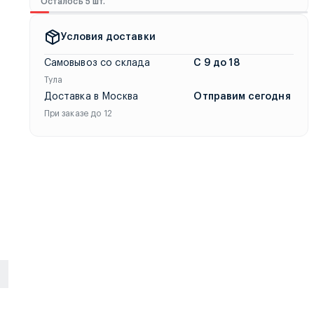
Осталось 5 шт.
мы отправим товар в течение двух часов любым удобным спосо
Условия доставки
Самовывоз со склада
С 9 до 18
Тула
Доставка в Москва
Отправим сегодня
При заказе до 12