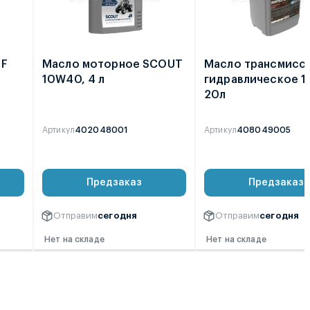
TF
Масло моторное SCOUT
Масло трансмисс
10W40, 4 л
гидравлическое 
20л
Артикул
402048001
Артикул
408049005
0
0
Предзаказ
Предзаказ
Отправим
сегодня
Отправим
сегодня
Нет на складе
Нет на складе