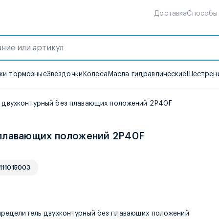
Доставка
Способы
ки тормозные
Звездочки
Колеса
Масла гидравлические
Шестрени
 двухконтурный без плавающих положений 2P40F
 плавающих положений 2P40F
 111015003
е
ределитель двухконтурный без плавающих положений