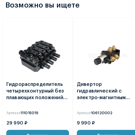
Возможно вы ищете
Гидрораспределитель
Дивертор
четырехконтурный без
гидравлический с
плавающих положений
электро-магнитным
DF-480-Z
управлением DVS6 50 л
мин 12V
Артикул
111015019
Артикул
106120002
29 990 ₽
9 990 ₽