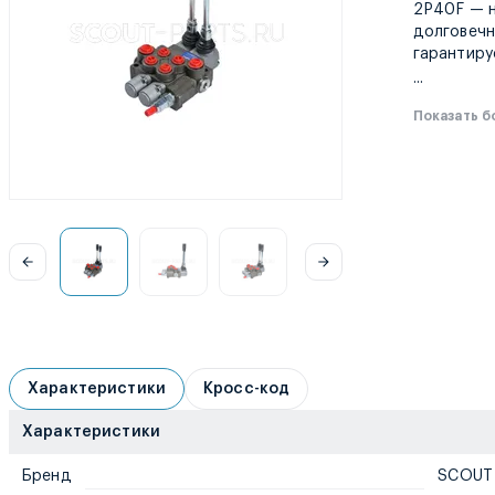
2P40F — н
долговечн
гарантиру
...
Показать 
Характеристики
Кросс-код
Характеристики
Бренд
SCOUT