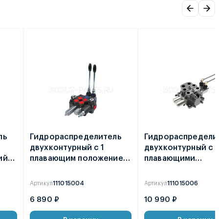
ль
Гидрораспределитель
Гидрораспредели
двухконтурный с 1
двухконтурный с 
ий
плавающим положением
плавающими
2P40F
положениями 2P4
Артикул
111015004
Артикул
111015006
6 890 ₽
10 990 ₽