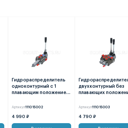
Гидрораспределитель
Гидрораспределите
одноконтурный с 1
двухконтурный без
плавающим положением
плавающих положен
 /
1P40F
2P40F
Артикул
111015002
Артикул
111015003
4 990 ₽
4 790 ₽