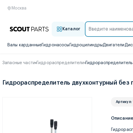
Москва
Каталог
Валы карданные
Гидронасосы
Гидроцилиндры
Двигатели
Дис
Запасные части
Гидрораспределители
Гидрораспределитель
Гидрораспределитель двухконтурный без
Артикул:
Описани
Гидрорасп