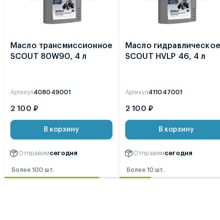
Масло трансмиссионное
Масло гидравлическо
SCOUT 80W90, 4 л
SCOUT HVLP 46, 4 л
Артикул
408049001
Артикул
411047001
2 100 ₽
2 100 ₽
В корзину
В корзину
Отправим
сегодня
Отправим
сегодня
Более 100 шт.
Более 10 шт.