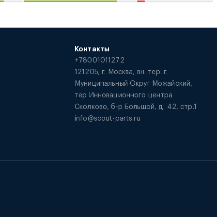
Контакты
+78001011272
121205, г. Москва, вн. тер. г.
Муниципальный Округ Можайский,
тер Инновационного центра
Сколково, б-р Большой, д. 42, стр.1
info@scout-parts.ru