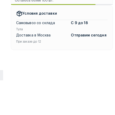
Осталось более 100 шт.
ние двух часов любым удобным способом по всей России. Дост
Условия доставки
Самовывоз со склада
С 9 до 18
Тула
Доставка в Москва
Отправим сегодня
При заказе до 12