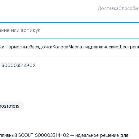
Доставка
Способы
ки тормозные
Звездочки
Колеса
Масла гидравлические
Шестрени
T S00003514+02
 102101015
е
опливный SCOUT S00003514+02 — идеальное решение для