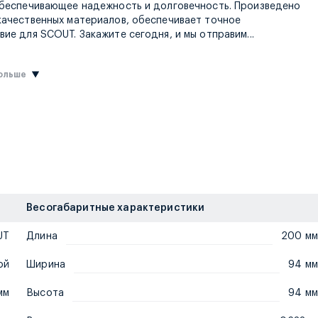
обеспечивающее надежность и долговечность. Произведено
качественных материалов, обеспечивает точное
товар в тече
вие для SCOUT. Закажите сегодня, и мы отправим
...
больше
Весогабаритные характеристики
UT
Длина
200 мм
ой
Ширина
94 мм
мм
Высота
94 мм