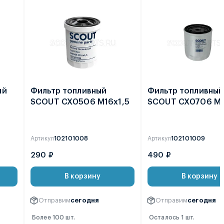
ий
Фильтр топливный
Фильтр топливный
SCOUT CX0506 М16х1,5
SCOUT CX0706 М1
Артикул
102101008
Артикул
102101009
290 ₽
490 ₽
В корзину
В корзину
Отправим
сегодня
Отправим
сегодня
Более 100 шт.
Осталось 1 шт.