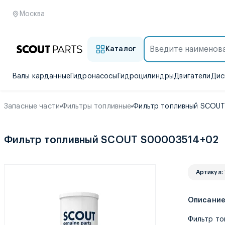
Москва
Каталог
Валы карданные
Гидронасосы
Гидроцилиндры
Двигатели
Дис
Запасные части
Фильтры топливные
Фильтр топливный SCOU
Фильтр топливный SCOUT S00003514+02
Артикул:
Описани
Фильтр т