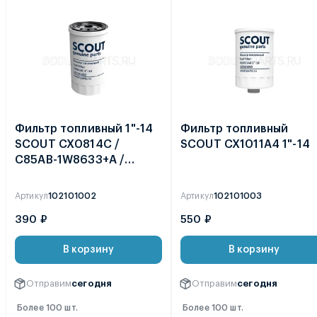
Фильтр топливный 1"-14
Фильтр топливный
SCOUT CX0814C /
SCOUT CX1011A4 1"-14
C85AB-1W8633+A /
D638-002-02+B
Артикул
102101002
Артикул
102101003
390 ₽
550 ₽
В корзину
В корзину
Отправим
сегодня
Отправим
сегодня
Более 100 шт.
Более 100 шт.