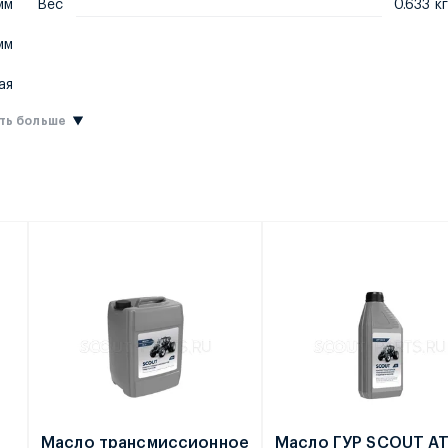
мм
Вес
0.633 кг
мм
ая
ть больше
е
Масло трансмиссионное
Масло ГУР SCOUT A