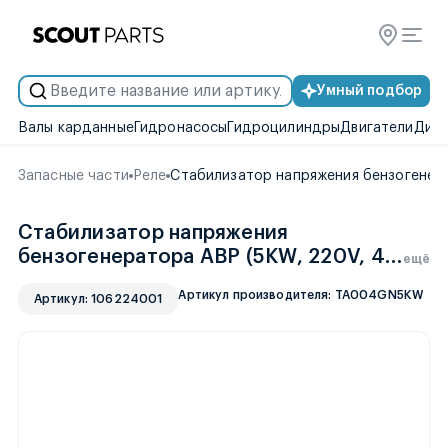
Умный подбор
Валы карданные
Гидронасосы
Гидроцилиндры
Двигатели
Диск
Запасные части
Реле
Стабилизатор напряжения бензогенера
Стабилизатор напряжения
бензогенератора АВР (5KW, 220V, 4
ещё
проводов) "ТАТА"
Артикул производителя: TA004GN5KW
Артикул: 106224001