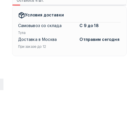
Осталось 4 шт.
Условия доставки
 любым удобным способом по всей России. Доступны курьерска
Самовывоз со склада
С 9 до 18
Тула
Доставка в Москва
Отправим сегодня
При заказе до 12