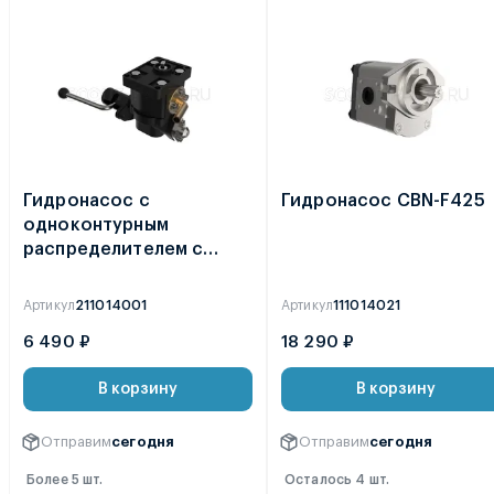
Гидронасос с
Гидронасос CBN-F425
одноконтурным
распределителем с
плавающим положением
минитракторов T-15, в
Артикул
211014001
Артикул
111014021
сборе
6 490 ₽
18 290 ₽
В корзину
В корзину
Отправим
сегодня
Отправим
сегодня
Более 5 шт.
Осталось 4 шт.