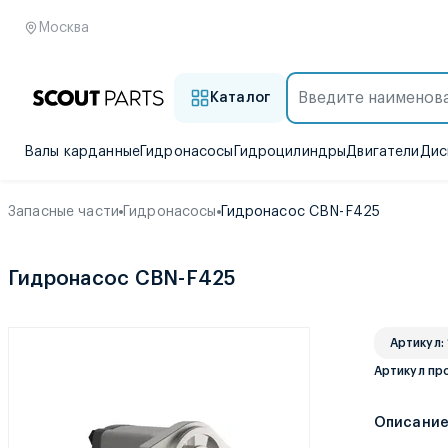
Москва
Каталог
Валы карданные
Гидронасосы
Гидроцилиндры
Двигатели
Дис
Запасные части
Гидронасосы
Гидронасос CBN-F425
Гидронасос CBN-F425
Артикул:
Артикул пр
Описани