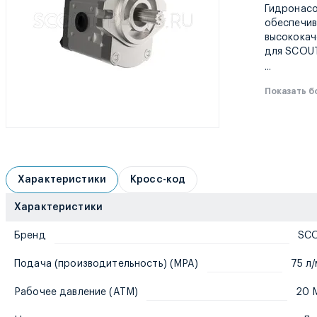
Гидронасо
обеспечив
высококач
для SCOUT
...
Показать 
Характеристики
Кросс-код
Характеристики
Бренд
SC
Подача (производительность) (MPA)
75 л
Рабочее давление (ATM)
20 