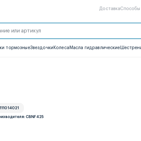
Доставка
Способы
ки тормозные
Звездочки
Колеса
Масла гидравлические
Шестрени
 111014021
оизводителя: CBNF425
е