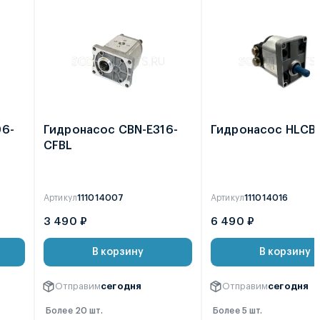
06-
Гидронасос CBN-E316-
Гидронасос HLCB-
CFBL
Артикул
111014007
Артикул
111014016
3 490 ₽
6 490 ₽
В корзину
В корзину
Отправим
сегодня
Отправим
сегодня
Более 20 шт.
Более 5 шт.