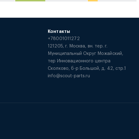
Контакты
+78001011272
121205, г. Москва, вн. тер. г.
Муниципальный Округ Можайский,
тер Инновационного центра
Сколково, б-р Большой, д. 42, стр.1
info@scout-parts.ru