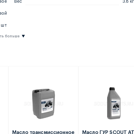
вое
Вес
3.8 кг
вой
1 шт
ть больше
е
Масло трансмиссионное
Масло ГУР SCOUT A