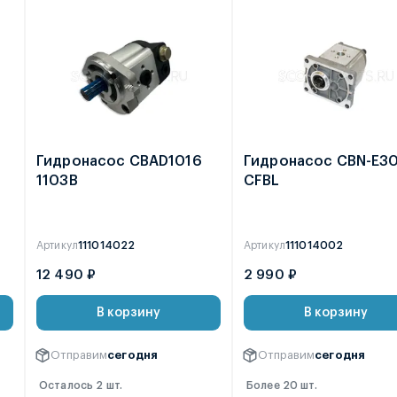
Гидронасос CBAD1016
Гидронасос CBN-E3
1103B
CFBL
Артикул
111014022
Артикул
111014002
12 490 ₽
2 990 ₽
В корзину
В корзину
Отправим
сегодня
Отправим
сегодня
Осталось 2 шт.
Более 20 шт.