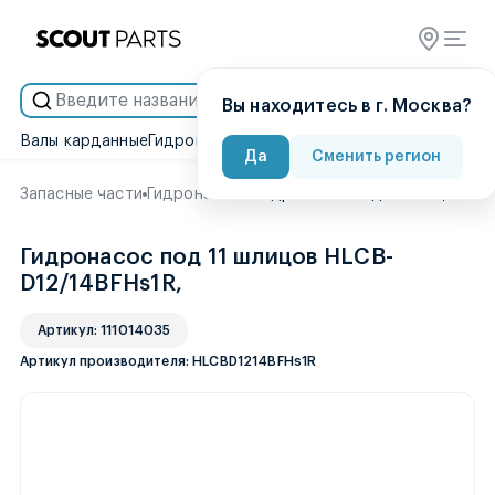
Умный подбор
Вы находитесь в г. Москва?
Валы карданные
Гидронасосы
Гидроцилиндры
Двигатели
Диск
Да
Сменить регион
Запасные части
Гидронасосы
Гидронасос под 11 шлицов HL
Гидронасос под 11 шлицов HLCB-
D12/14BFHs1R,
Артикул: 111014035
Артикул производителя: HLCBD1214BFHs1R