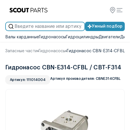
Умный подбор
Валы карданные
Гидронасосы
Гидроцилиндры
Двигатели
Диск
Запасные части
Гидронасосы
Гидронасос CBN-E314-CFBL / 
Гидронасос CBN-E314-CFBL / CBT-F314
Артикул производителя: CBNE314CFBL
Артикул: 111014004