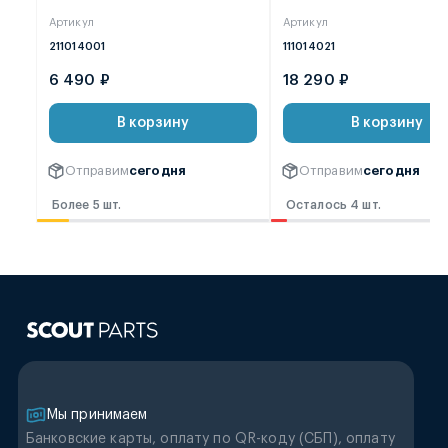
минитракторов T-15, в
Артикул
Артикул
сборе
211014001
111014021
6 490 ₽
18 290 ₽
В корзину
В корзину
Отправим
сегодня
Отправим
сегодня
Более 5 шт.
Осталось 4 шт.
Мы принимаем
Банковские карты, оплату по QR-коду (CБП), оплату