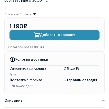
Оформите заказ сегодня, и мы отпр
соответствие с SCOUT.
...
...
Показать больше
1 190₽
Добавить в корзину
Осталось более 100 шт.
Условия доставки
Самовывоз со склада
С 9 до 18
Тула
Доставка в Москва
Отправим сегодня
При заказе до 12
Описание