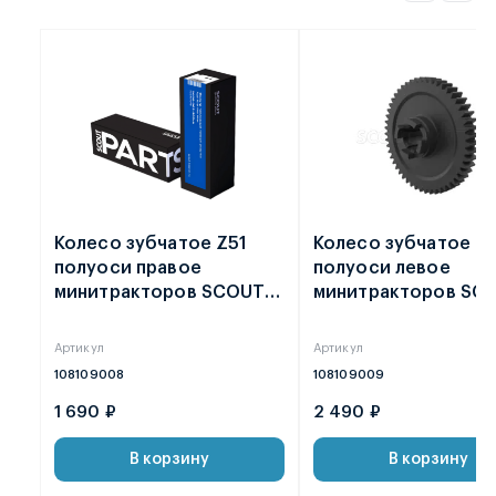
Колесо зубчатое Z51
Колесо зубчатое Z
полуоси правое
полуоси левое
минитракторов SCOUT
минитракторов SC
Т-18 / Т-25 2021 /
Т-18 / Т-25 2021 /
ФАЙТЕР T-22
ФАЙТЕР T-22
Артикул
Артикул
108109008
108109009
1 690 ₽
2 490 ₽
В корзину
В корзину