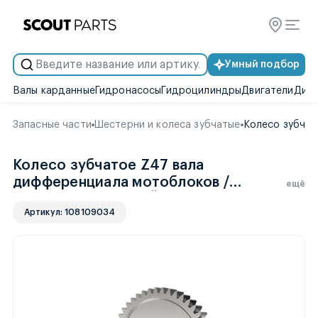
Умный подбор
Валы карданные
Гидронасосы
Гидроцилиндры
Двигатели
Диск
Запасные части
Шестерни и колеса зубчатые
Колесо зубчат
Колесо зубчатое Z47 вала
дифференциала мотоблоков /
ещё
минитракторов ФАЙТЕР T-15
Артикул: 108109034