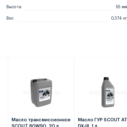
Высота
55 мм
Вес
0.374 кг
е
Масло трансмиссионное
Масло ГУР SCOUT A
SCOUT 80W90, 20 л
DX-III, 1 л