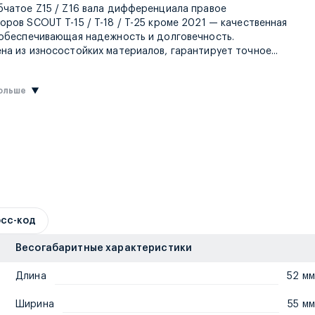
бчатое Z15 / Z16 вала дифференциала правое
оров SCOUT T-15 / T-18 / T-25 кроме 2021 — качественная
 обеспечивающая надежность и долговечность.
соответс
на из износостойких материалов, гарантирует точное
...
больше
сс-код
Весогабаритные характеристики
Длина
52 мм
Ширина
55 мм