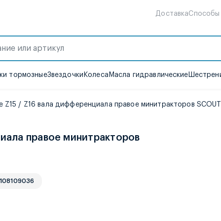
Доставка
Способы
ки тормозные
Звездочки
Колеса
Масла гидравлические
Шестрени
 Z15 / Z16 вала дифференциала правое минитракторов SCOUT T
циала правое минитракторов
 108109036
е