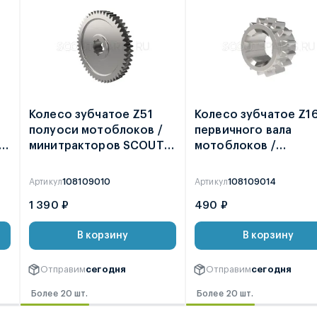
Колесо зубчатое Z51
Колесо зубчатое Z1
полуоси мотоблоков /
первичного вала
минитракторов SCOUT
мотоблоков /
T-15 / T-18 / T-25 кроме
минитракторов
2021 / ФАЙТЕР T-15
Артикул
108109010
Артикул
108109014
1 390 ₽
490 ₽
В корзину
В корзину
Отправим
сегодня
Отправим
сегодня
Более 20 шт.
Более 20 шт.