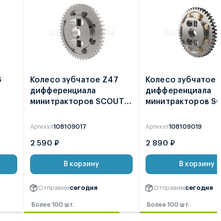
6
Колесо зубчатое Z47
Колесо зубчатое 
дифференциала
дифференциала
минитракторов SCOUT
минитракторов S
T-18 / T-25 2021 /
T-15 / T-18 / T-25 
ФАЙТЕР T-22
2021
Артикул
108109017
Артикул
108109019
2 590 ₽
2 890 ₽
В корзину
В корзину
Отправим
сегодня
Отправим
сегодня
Более 100 шт.
Более 100 шт.