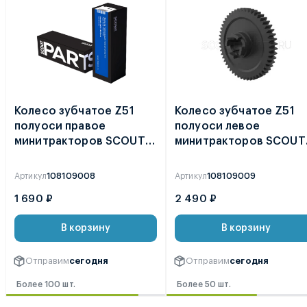
Колесо зубчатое Z51
Колесо зубчатое Z51
полуоси правое
полуоси левое
минитракторов SCOUT
минитракторов SCOUT
Т-18 / Т-25 2021 /
Т-18 / Т-25 2021 /
ФАЙТЕР T-22
ФАЙТЕР T-22
Артикул
108109008
Артикул
108109009
1 690 ₽
2 490 ₽
В корзину
В корзину
Отправим
сегодня
Отправим
сегодня
Более 100 шт.
Более 50 шт.