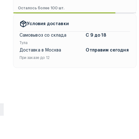
Осталось более 100 шт.
твие с SCOUT. Закажите сегодня, и мы отправим товар в тече
Условия доставки
Самовывоз со склада
С 9 до 18
Тула
Доставка в Москва
Отправим сегодня
При заказе до 12