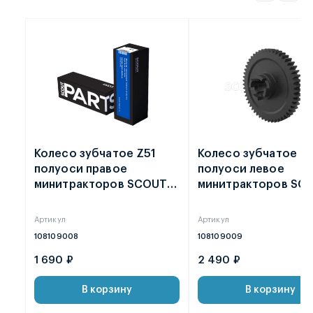
Колесо зубчатое Z51
Колесо зубчатое Z
полуоси правое
полуоси левое
минитракторов SCOUT
минитракторов SC
Т-18 / Т-25 2021 /
Т-18 / Т-25 2021 /
ФАЙТЕР T-22
ФАЙТЕР T-22
Артикул
Артикул
108109008
108109009
1 690 ₽
2 490 ₽
В корзину
В корзину