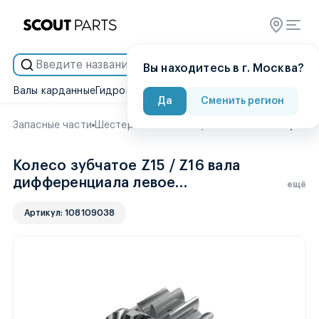
Умный подбор
Вы находитесь в г. Москва?
Валы карданные
Гидронасосы
Гидроцилиндры
Двигатели
Диск
Да
Сменить регион
Запасные части
Шестерни и колеса зубчатые
Колесо зубчат
Колесо зубчатое Z15 / Z16 вала
дифференциала левое
ещё
минитракторов SCOUT T-15 / T-18 / T-
Артикул: 108109038
25 кроме 2021