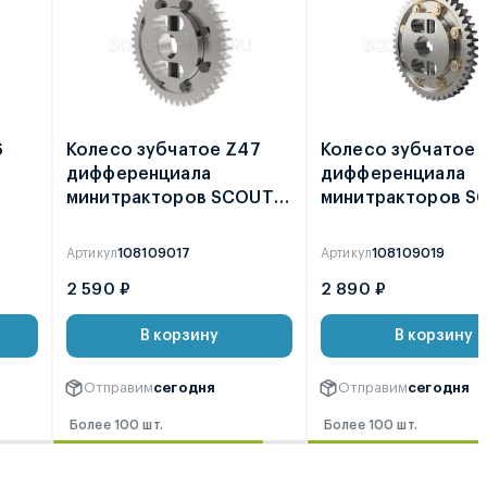
6
Колесо зубчатое Z47
Колесо зубчатое 
дифференциала
дифференциала
минитракторов SCOUT
минитракторов S
T-18 / T-25 2021 /
T-15 / T-18 / T-25 
ФАЙТЕР T-22
2021
Артикул
108109017
Артикул
108109019
2 590 ₽
2 890 ₽
В корзину
В корзину
Отправим
сегодня
Отправим
сегодня
Более 100 шт.
Более 100 шт.