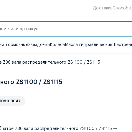
Доставка
Способы
ки тормозные
Звездочки
Колеса
Масла гидравлические
Шестрени
е Z36 вала распределительного ZS1100 / ZS1115
ного ZS1100 / ZS1115
 108109047
е
бчатое Z36 вала распределительного ZS1100 / ZS1115 —