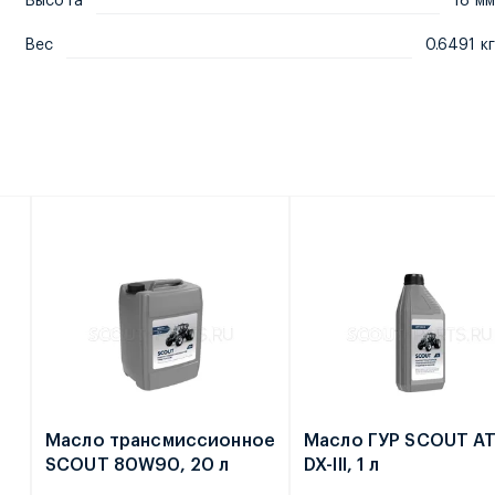
Высота
18 мм
Вес
0.6491 кг
е
Масло трансмиссионное
Масло ГУР SCOUT A
SCOUT 80W90, 20 л
DX-III, 1 л