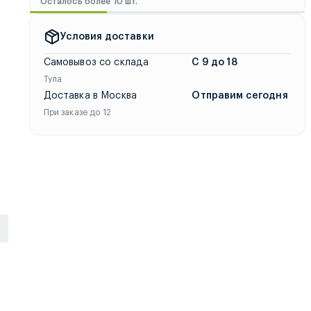
Осталось более 10 шт.
течение двух часов любым удобным способом по всей России. Д
Условия доставки
Самовывоз со склада
С 9 до 18
Тула
Доставка в Москва
Отправим сегодня
При заказе до 12