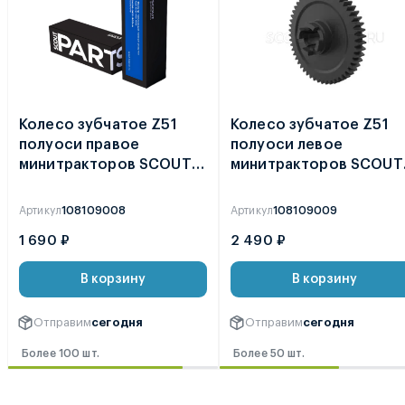
Колесо зубчатое Z51
Колесо зубчатое Z51
полуоси правое
полуоси левое
минитракторов SCOUT
минитракторов SCOUT
Т-18 / Т-25 2021 /
Т-18 / Т-25 2021 /
ФАЙТЕР T-22
ФАЙТЕР T-22
Артикул
108109008
Артикул
108109009
1 690 ₽
2 490 ₽
В корзину
В корзину
Отправим
сегодня
Отправим
сегодня
Более 100 шт.
Более 50 шт.