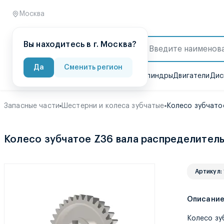
Москва
Вы находитесь в г. Москва?
Каталог
Да
Сменить регион
Валы карданные
Гидронасосы
Гидроцилиндры
Двигатели
Дис
Запасные части
Шестерни и колеса зубчатые
Колесо зубчато
Колесо зубчатое Z36 вала распределитель
Артикул:
Описани
Колесо зу