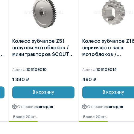
Колесо зубчатое Z51
Колесо зубчатое Z1
полуоси мотоблоков /
первичного вала
минитракторов SCOUT
мотоблоков /
T-15 / T-18 / T-25 кроме
минитракторов
2021 / ФАЙТЕР T-15
Артикул
108109010
Артикул
108109014
1 390 ₽
490 ₽
В корзину
В корзину
Отправим
сегодня
Отправим
сегодня
Более 20 шт.
Более 20 шт.